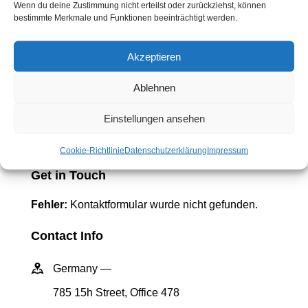
Wenn du deine Zustimmung nicht erteilst oder zurückziehst, können
Vehicle return
bestimmte Merkmale und Funktionen beeinträchtigt werden.
What we do
Akzeptieren
Consectetur adipiscing elit, sed do eiusm od
tempor incididunt ut labore.
Ablehnen
Einstellungen ansehen
Cookie-Richtlinie
Datenschutzerklärung
Impressum
Get in Touch
Fehler:
Kontaktformular wurde nicht gefunden.
Contact Info
Germany —
785 15h Street, Office 478