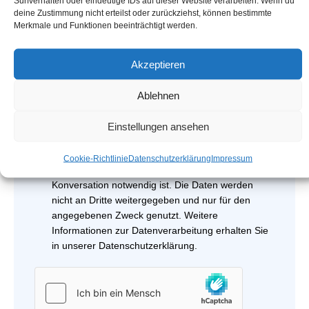
Surfverhalten oder eindeutige IDs auf dieser Website verarbeiten. Wenn du
deine Zustimmung nicht erteilst oder zurückziehst, können bestimmte
Merkmale und Funktionen beeinträchtigt werden.
Akzeptieren
Ablehnen
Ich bin damit einverstanden, dass meine im
Einstellungen ansehen
Kontaktformular übertragenen Daten zur
Kontaktaufnahme genutzt werden. Die Daten
Cookie-Richtlinie
Datenschutzerklärung
Impressum
werden nur so lange gespeichert, wie es für die
Konversation notwendig ist. Die Daten werden
nicht an Dritte weitergegeben und nur für den
angegebenen Zweck genutzt. Weitere
Informationen zur Datenverarbeitung erhalten Sie
in unserer
Datenschutzerklärung
.