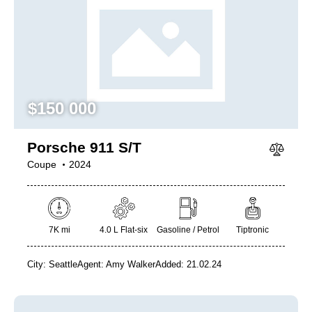
$
150 000
Porsche 911 S/T
Coupe
2024
7K mi
4.0 L Flat-six
Gasoline / Petrol
Tiptronic
City:
Seattle
Agent:
Amy Walker
Added:
21.02.24