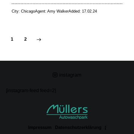
City:
Chicago
Agent:
Amy Walker
Added:
17.02.24
>
1
2
instagram
[instagram-feed feed=2]
Impressum
Datenschutzerklärung