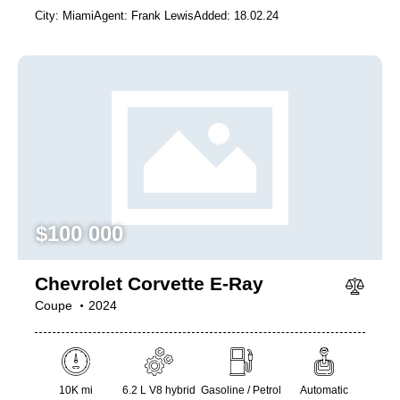
City:
Miami
Agent:
Frank Lewis
Added:
18.02.24
$
100 000
Chevrolet Corvette E-Ray
Coupe
2024
10K mi
6.2 L V8 hybrid
Gasoline / Petrol
Automatic