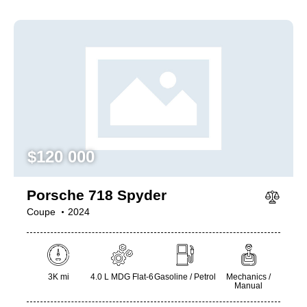
$
120 000
Porsche 718 Spyder
Coupe
2024
3K mi
4.0 L MDG Flat-6
Gasoline / Petrol
Mechanics /
Manual