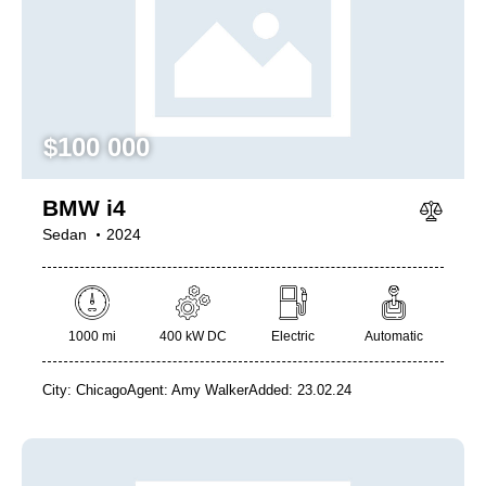
Mileage
Engine size
$
100 000
1000
177000
2
660
Produced
Price
BMW i4
2012
2024
800
150000
Sedan
2024
Climate control (7)
Heated seats (5)
Keyless entry (6)
Leather seats (6)
Navigation system (8)
Power windows (2)
1000 mi
400 kW DC
Electric
Automatic
Winter tires (2)
City:
Chicago
Agent:
Amy Walker
Added:
23.02.24