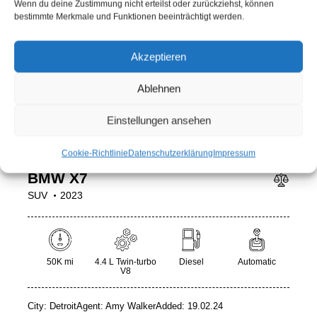
Wenn du deine Zustimmung nicht erteilst oder zurückziehst, können
bestimmte Merkmale und Funktionen beeinträchtigt werden.
Akzeptieren
Ablehnen
Einstellungen ansehen
$
1 000
/ per week
Cookie-Richtlinie
Datenschutzerklärung
Impressum
BMW X7
SUV
2023
50K mi
4.4 L Twin-turbo
Diesel
Automatic
V8
City:
Detroit
Agent:
Amy Walker
Added:
19.02.24