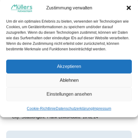
Zustimmung verwalten
Um dir ein optimales Erlebnis zu bieten, verwenden wir Technologien wie
Cookies, um Geräteinformationen zu speichern und/oder darauf
zuzugreifen. Wenn du diesen Technologien zustimmst, können wir Daten
wie das Surfverhalten oder eindeutige IDs auf dieser Website verarbeiten.
Wenn du deine Zustimmung nicht erteilst oder zurückziehst, können
$
800
/ per week
bestimmte Merkmale und Funktionen beeinträchtigt werden.
Tesla Model X
Akzeptieren
Coupe
2021
Ablehnen
Einstellungen ansehen
177K mi
660 bph DC
Electric
Automatic
Cookie-Richtlinie
Datenschutzerklärung
Impressum
City:
Seattle
Agent:
Frank Lewis
Added:
16.02.24