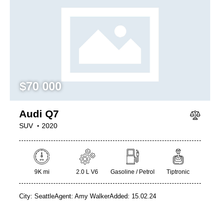
$
70 000
Audi Q7
SUV
2020
9K mi
2.0 L V6
Gasoline / Petrol
Tiptronic
City:
Seattle
Agent:
Amy Walker
Added:
15.02.24