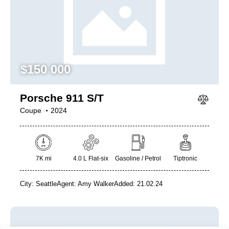
Mileage
Engine size
$
150 000
1000
177000
2
660
Produced
Price
Porsche 911 S/T
2012
2024
800
150000
Coupe
2024
Climate control (7)
Heated seats (5)
Keyless entry (6)
Leather seats (6)
Navigation system (8)
Power windows (2)
7K mi
4.0 L Flat-six
Gasoline / Petrol
Tiptronic
Winter tires (2)
City:
Seattle
Agent:
Amy Walker
Added:
21.02.24