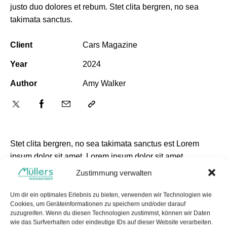
justo duo dolores et rebum. Stet clita bergren, no sea
takimata sanctus.
Client
Cars Magazine
Year
2024
Author
Amy Walker
Stet clita bergren, no sea takimata sanctus est Lorem
ipsum dolor sit amet. Lorem ipsum dolor sit amet,
consetetur sadipscing elitr sed diam nonumy eirmod
Zustimmung verwalten
tempor invidunt ut labore et dolore magna aliquyam erat.
Dicta sunt explicabo. Nemo enim ipsam voluptatem quia
Um dir ein optimales Erlebnis zu bieten, verwenden wir Technologien wie
Cookies, um Geräteinformationen zu speichern und/oder darauf
voluptas sit aspernatur aut odit aut fugit, quia. Dicta sunt
zuzugreifen. Wenn du diesen Technologien zustimmst, können wir Daten
explicabo Lorem ipsum dolor sit amet, consetetur
wie das Surfverhalten oder eindeutige IDs auf dieser Website verarbeiten.